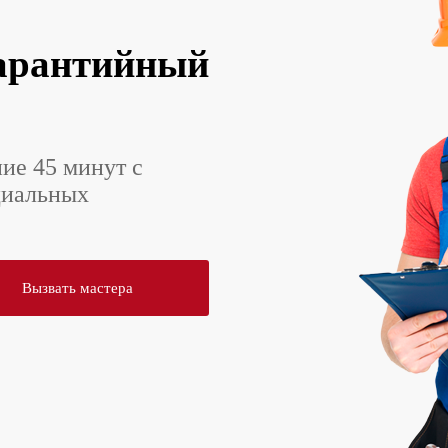
арантийный
ние 45 минут с
циальных