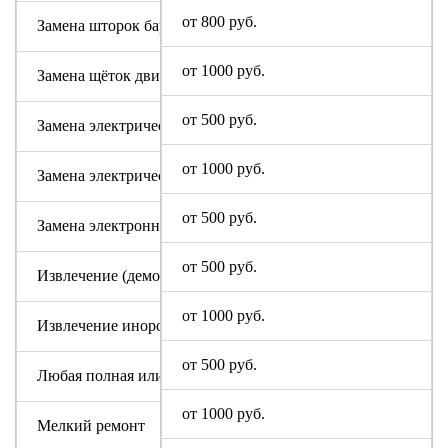
от 800 руб.
Замена шторок барабана с разбором бака (для машин с верт
от 1000 руб.
Замена щёток двигателя
от 500 руб.
Замена электрического модуля на новый
от 1000 руб.
Замена электрического шнура
от 500 руб.
Замена электронного модуля
от 500 руб.
Извлечение (демонтаж) машинки из труднодоступных мест
от 1000 руб.
Извлечение инородного предмета (без разбора бака)
от 500 руб.
Любая полная или частичная разборка машины Digital
от 1000 руб.
Мелкий ремонт