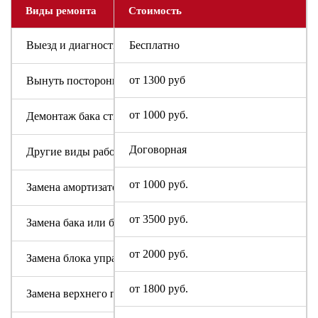
Виды ремонта
Стоимость
Выезд и диагностика
Бесплатно
от 1300 руб
Вынуть посторонний предмет
от 1000 руб.
Демонтаж бака стиральной машины Digital
Договорная
Другие виды работ
от 1000 руб.
Замена амортизаторов
от 3500 руб.
Замена бака или барабана
от 2000 руб.
Замена блока управления или индикации
от 1800 руб.
Замена верхнего противовеса