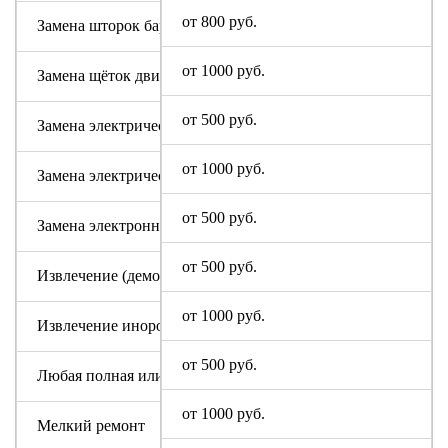
от 800 руб.
Замена шторок барабана с разбором бака (для машин с верт
от 1000 руб.
Замена щёток двигателя
от 500 руб.
Замена электрического модуля на новый
от 1000 руб.
Замена электрического шнура
от 500 руб.
Замена электронного модуля
от 500 руб.
Извлечение (демонтаж) машинки из труднодоступных мест
от 1000 руб.
Извлечение инородного предмета (без разбора бака)
от 500 руб.
Любая полная или частичная разборка машины Soba
от 1000 руб.
Мелкий ремонт