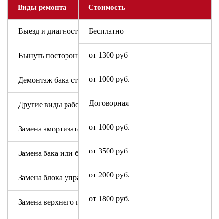
Виды ремонта
Стоимость
Выезд и диагностика
Бесплатно
от 1300 руб
Вынуть посторонний предмет
от 1000 руб.
Демонтаж бака стиральной машины Soba
Договорная
Другие виды работ
от 1000 руб.
Замена амортизаторов
от 3500 руб.
Замена бака или барабана
от 2000 руб.
Замена блока управления или индикации
от 1800 руб.
Замена верхнего противовеса