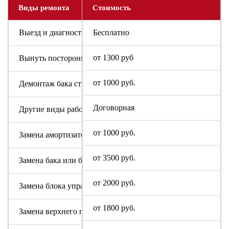
Виды ремонта
Стоимость
Выезд и диагностика
Бесплатно
от 1300 руб
Вынуть посторонний предмет
от 1000 руб.
Демонтаж бака стиральной машины Altus
Договорная
Другие виды работ
от 1000 руб.
Замена амортизаторов
от 3500 руб.
Замена бака или барабана
от 2000 руб.
Замена блока управления или индикации
от 1800 руб.
Замена верхнего противовеса