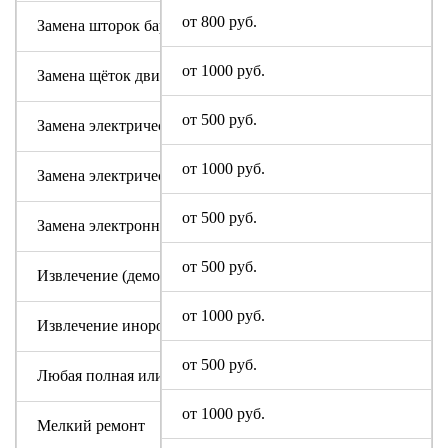
от 800 руб.
Замена шторок барабана с разбором бака (для машин с верт
от 1000 руб.
Замена щёток двигателя
от 500 руб.
Замена электрического модуля на новый
от 1000 руб.
Замена электрического шнура
от 500 руб.
Замена электронного модуля
от 500 руб.
Извлечение (демонтаж) машинки из труднодоступных мест
от 1000 руб.
Извлечение инородного предмета (без разбора бака)
от 500 руб.
Любая полная или частичная разборка машины Altus
от 1000 руб.
Мелкий ремонт