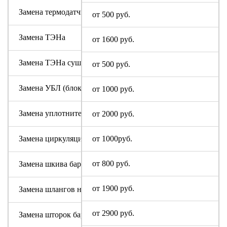
Замена термодатчика GALATEC
от 500 руб.
Замена ТЭНа
от 1600 руб.
Замена ТЭНа сушки
от 500 руб.
Замена УБЛ (блокировки люка)
от 1000 руб.
Замена уплотнительной резины люка (манжеты)
от 2000 руб.
Замена циркуляционного насоса GALATEC
от 1000руб.
от 800 руб.
Замена шкива барабана
от 1900 руб.
Замена шлангов налива и слива воды
от 2900 руб.
Замена шторок барабана (для машин с вертикальной загруз