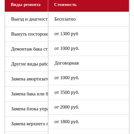
Виды ремонта
Стоимость
Выезд и диагностика
Бесплатно
от 1300 руб
Вынуть посторонний предмет
от 1000 руб.
Демонтаж бака стиральной машины GALATEC
Договорная
Другие виды работ
от 1000 руб.
Замена амортизаторов
от 3500 руб.
Замена бака или барабана
от 2000 руб.
Замена блока управления или индикации
от 1800 руб.
Замена верхнего противовеса