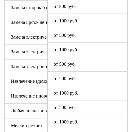
от 800 руб.
Замена шторок барабана с разбором бака (для машин с верт
от 1000 руб.
Замена щёток двигателя
от 500 руб.
Замена электрического модуля на новый
от 1000 руб.
Замена электрического шнура
от 500 руб.
Замена электронного модуля
от 500 руб.
Извлечение (демонтаж) машинки из труднодоступных мест
от 1000 руб.
Извлечение инородного предмета (без разбора бака)
от 500 руб.
Любая полная или частичная разборка машины GALATEC
от 1000 руб.
Мелкий ремонт