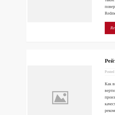
повер
Redmo
Re
Рей
Posted
Как в
верти
произ
качес
реком