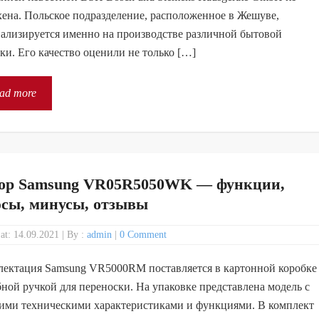
на. Польское подразделение, расположенное в Жешуве,
ализируется именно на производстве различной бытовой
ки. Его качество оценили не только […]
ad more
ор Samsung VR05R5050WK — функции,
сы, минусы, отзывы
 at: 14.09.2021
|
By :
admin
|
0 Comment
ектация Samsung VR5000RM поставляется в картонной коробке
бной ручкой для переноски. На упаковке представлена ​​модель с
ими техническими характеристиками и функциями. В комплект