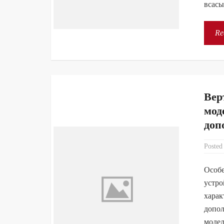
всасы
Re
Вер
мод
доп
Posted
Особ
устро
харак
допол
модел