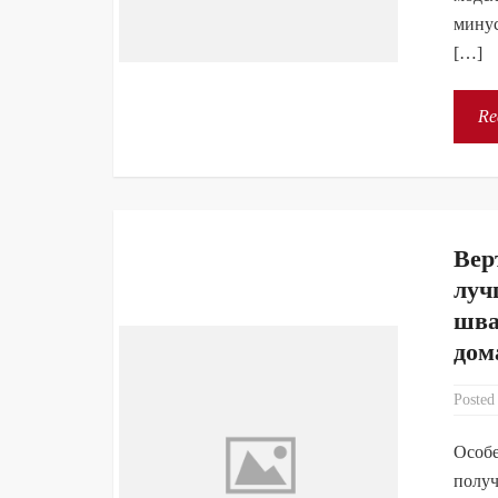
минус
[…]
Re
Вер
луч
шва
дом
Posted
Особе
получ