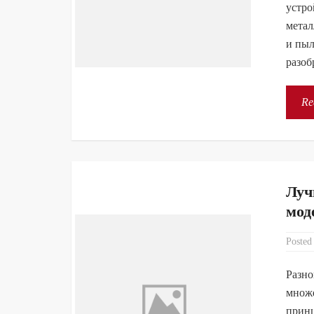
устро
метал
и пыл
разоб
Re
Луч
мод
Posted
Разно
множе
принц