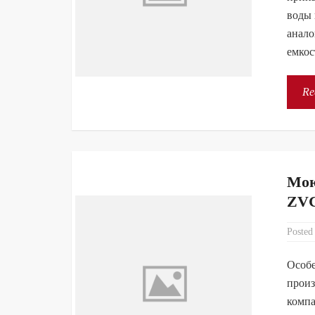
воды 
анало
емкос
Re
Мою
ZVC
Posted
Особе
произ
компа