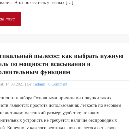
вания. Этот показатель у разных […]
ad more
тикальный пылесос: как выбрать нужную
ель по мощности всасывания и
олнительным функциям
 at: 14.09.2021
|
By :
admin
|
0 Comment
енности прибора Основными причинами покупки таких
йств являются: простота использования; легкость по весовым
теристикам; маленький размер; удобство; никаких
нительных устройств не требуется; наличие беспроводных
ей. Конечно, у каждого вертикального пылесоса есть свои