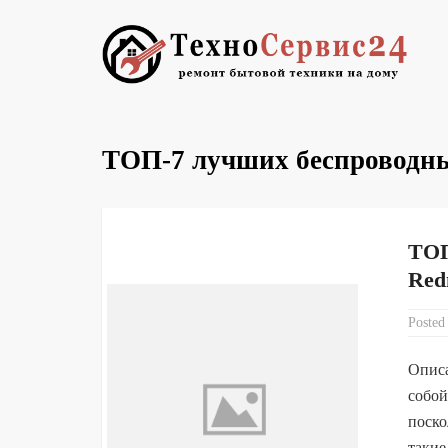
ТОП-7 лучших беспроводных
ТОП
Red
Posted
Описа
собой
поско
такие