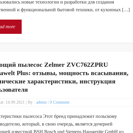
ьзовались новые технологии и разработки для создания
твенной и функциональной бытовой техники, от кухонных […]
ad more
щий пылесос Zelmer ZVC762ZPRU
awelt Plus: отзывы, мощность всасывания,
нические характеристики, инструкция
ьзователя
 at: 14.09.2021
|
By :
admin
|
0 Comment
теристики пылесоса Этот бренд принадлежит польскому
водителю, который, в свою очередь, является дочерней
нией известной BSH Bosch und Siemens Hausgeräte GmbH из