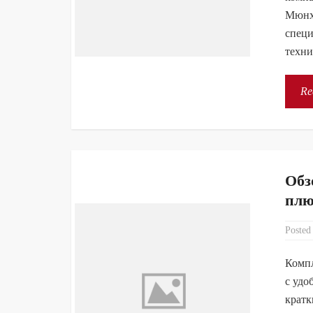
Мюнхе
специ
техни
Re
Обз
плю
Posted
Компл
с удо
кратк