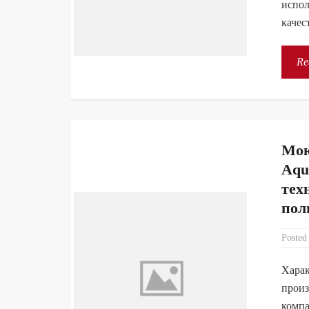
испол
качес
Re
Мою
Aqu
тех
пол
Posted
Харак
произ
компа