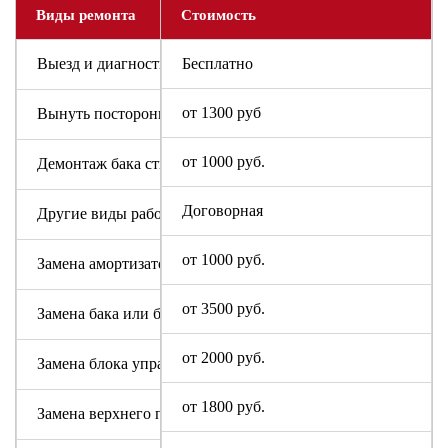
Виды ремонта
Стоимость
Выезд и диагностика
Бесплатно
от 1300 руб
Вынуть посторонний предмет
от 1000 руб.
Демонтаж бака стиральной машины I-Star
Договорная
Другие виды работ
от 1000 руб.
Замена амортизаторов
от 3500 руб.
Замена бака или барабана
от 2000 руб.
Замена блока управления или индикации
от 1800 руб.
Замена верхнего противовеса