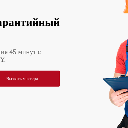
арантийный
ние 45 минут с
Y.