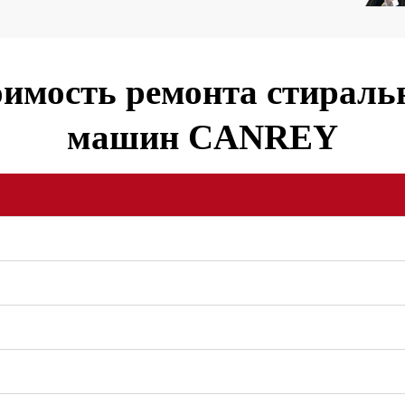
имость ремонта стирал
машин CANREY