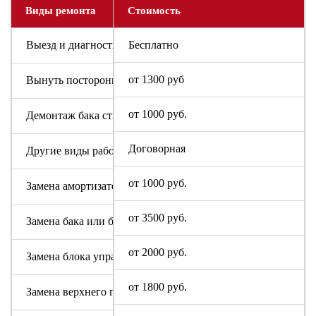
Виды ремонта
Стоимость
Выезд и диагностика
Бесплатно
от 1300 руб
Вынуть посторонний предмет
от 1000 руб.
Демонтаж бака стиральной машины Sony
Договорная
Другие виды работ
от 1000 руб.
Замена амортизаторов
от 3500 руб.
Замена бака или барабана
от 2000 руб.
Замена блока управления или индикации
от 1800 руб.
Замена верхнего противовеса