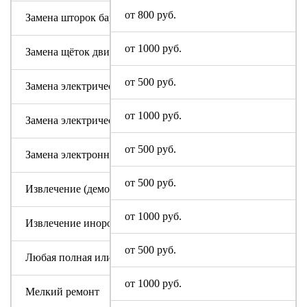
от 800 руб.
Замена шторок барабана с разбором бака (для машин с верт
от 1000 руб.
Замена щёток двигателя
от 500 руб.
Замена электрического модуля на новый
от 1000 руб.
Замена электрического шнура
от 500 руб.
Замена электронного модуля
от 500 руб.
Извлечение (демонтаж) машинки из труднодоступных мест
от 1000 руб.
Извлечение инородного предмета (без разбора бака)
от 500 руб.
Любая полная или частичная разборка машины Sony
от 1000 руб.
Мелкий ремонт