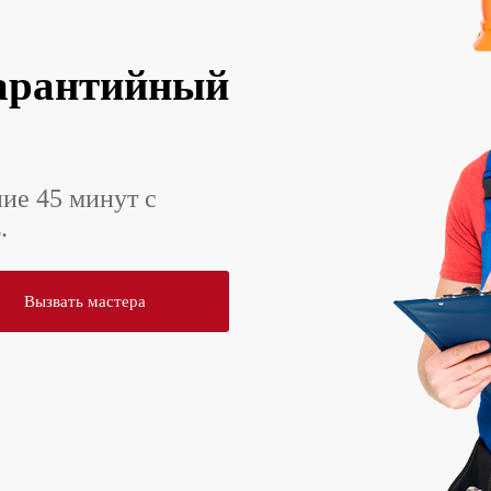
арантийный
ние 45 минут с
.