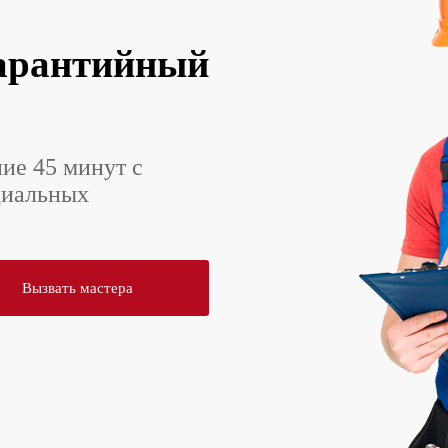
арантийный
ние 45 минут с
циальных