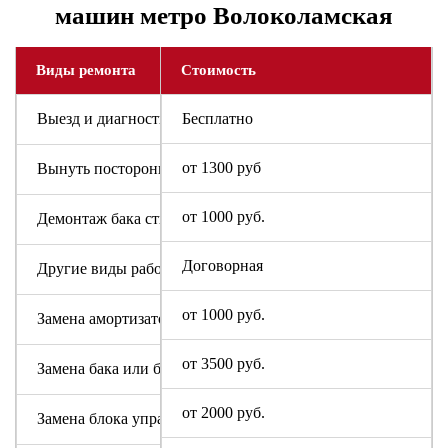
машин метро Волоколамская
Виды ремонта
Стоимость
Выезд и диагностика
Бесплатно
от 1300 руб
Вынуть посторонний предмет
от 1000 руб.
Демонтаж бака стиральной машины
Договорная
Другие виды работ
от 1000 руб.
Замена амортизаторов
от 3500 руб.
Замена бака или барабана
от 2000 руб.
Замена блока управления или индикации