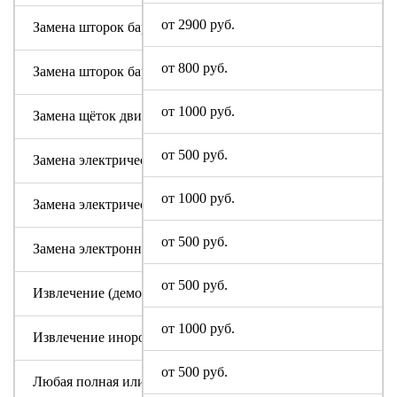
от 2900 руб.
Замена шторок барабана (для машин с вертикальной загруз
от 800 руб.
Замена шторок барабана с разбором бака (для машин с верт
от 1000 руб.
Замена щёток двигателя
от 500 руб.
Замена электрического модуля на новый
от 1000 руб.
Замена электрического шнура
от 500 руб.
Замена электронного модуля
от 500 руб.
Извлечение (демонтаж) машинки из труднодоступных мест
от 1000 руб.
Извлечение инородного предмета (без разбора бака)
от 500 руб.
Любая полная или частичная разборка машины