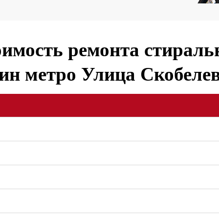
имость ремонта стирал
н метро Улица Скобеле