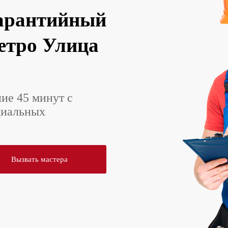
арантийный
метро Улица
ние 45 минут с
циальных