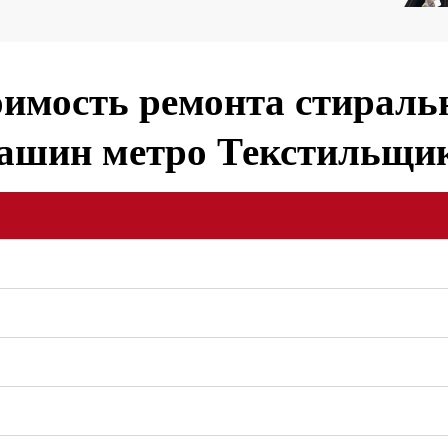
имость ремонта стирал
ашин метро Текстильщи