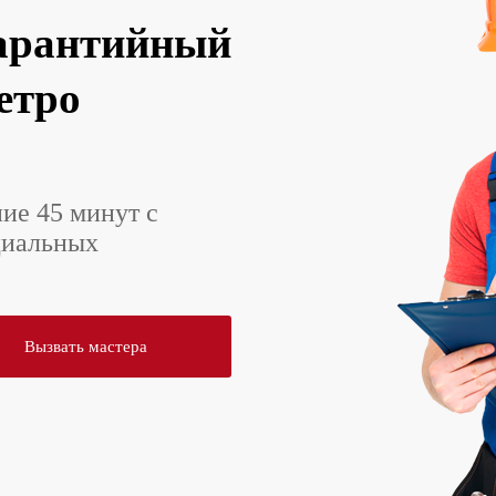
арантийный
етро
ние 45 минут с
циальных