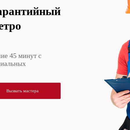
арантийный
етро
ние 45 минут с
циальных