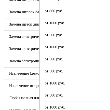
от 800 руб.
Замена шторок барабана с разбором бака (для машин с верт
от 1000 руб.
Замена щёток двигателя
от 500 руб.
Замена электрического модуля на новый
от 1000 руб.
Замена электрического шнура
от 500 руб.
Замена электронного модуля
от 500 руб.
Извлечение (демонтаж) машинки из труднодоступных мест
от 1000 руб.
Извлечение инородного предмета (без разбора бака)
от 500 руб.
Любая полная или частичная разборка машины
от 1000 руб.