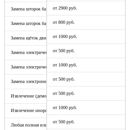
от 2900 руб.
Замена шторок барабана (для машин с вертикальной загруз
от 800 руб.
Замена шторок барабана с разбором бака (для машин с верт
от 1000 руб.
Замена щёток двигателя
от 500 руб.
Замена электрического модуля на новый
от 1000 руб.
Замена электрического шнура
от 500 руб.
Замена электронного модуля
от 500 руб.
Извлечение (демонтаж) машинки из труднодоступных мест
от 1000 руб.
Извлечение инородного предмета (без разбора бака)
от 500 руб.
Любая полная или частичная разборка машины