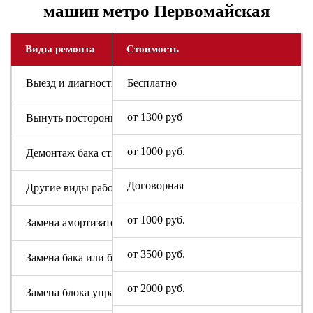
машин метро Первомайская
Виды ремонта
Стоимость
Выезд и диагностика
Бесплатно
от 1300 руб
Вынуть посторонний предмет
от 1000 руб.
Демонтаж бака стиральной машины
Договорная
Другие виды работ
от 1000 руб.
Замена амортизаторов
от 3500 руб.
Замена бака или барабана
от 2000 руб.
Замена блока управления или индикации