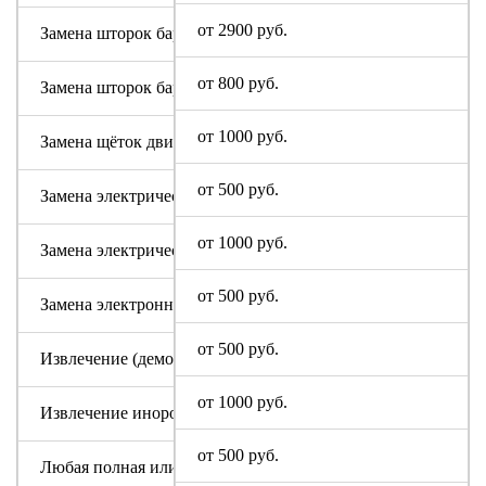
от 2900 руб.
Замена шторок барабана (для машин с вертикальной загруз
от 800 руб.
Замена шторок барабана с разбором бака (для машин с верт
от 1000 руб.
Замена щёток двигателя
от 500 руб.
Замена электрического модуля на новый
от 1000 руб.
Замена электрического шнура
от 500 руб.
Замена электронного модуля
от 500 руб.
Извлечение (демонтаж) машинки из труднодоступных мест
от 1000 руб.
Извлечение инородного предмета (без разбора бака)
от 500 руб.
Любая полная или частичная разборка машины