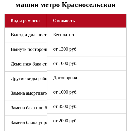
машин метро Красносельская
Виды ремонта
Стоимость
Выезд и диагностика
Бесплатно
от 1300 руб
Вынуть посторонний предмет
от 1000 руб.
Демонтаж бака стиральной машины
Договорная
Другие виды работ
от 1000 руб.
Замена амортизаторов
от 3500 руб.
Замена бака или барабана
от 2000 руб.
Замена блока управления или индикации