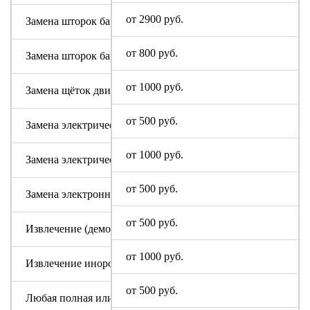
от 2900 руб.
Замена шторок барабана (для машин с вертикальной загруз
от 800 руб.
Замена шторок барабана с разбором бака (для машин с верт
от 1000 руб.
Замена щёток двигателя
от 500 руб.
Замена электрического модуля на новый
от 1000 руб.
Замена электрического шнура
от 500 руб.
Замена электронного модуля
от 500 руб.
Извлечение (демонтаж) машинки из труднодоступных мест
от 1000 руб.
Извлечение инородного предмета (без разбора бака)
от 500 руб.
Любая полная или частичная разборка машины