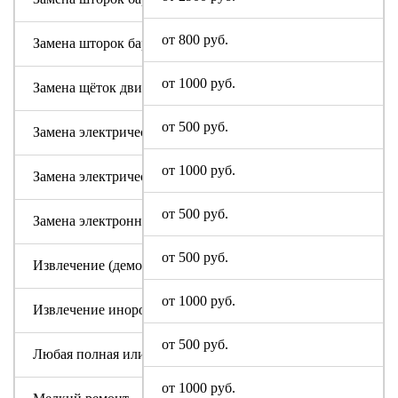
от 800 руб.
Замена шторок барабана с разбором бака (для машин с верт
от 1000 руб.
Замена щёток двигателя
от 500 руб.
Замена электрического модуля на новый
от 1000 руб.
Замена электрического шнура
от 500 руб.
Замена электронного модуля
от 500 руб.
Извлечение (демонтаж) машинки из труднодоступных мест
от 1000 руб.
Извлечение инородного предмета (без разбора бака)
от 500 руб.
Любая полная или частичная разборка машины
от 1000 руб.