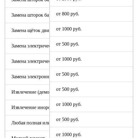
от 800 руб.
Замена шторок барабана с разбором бака (для машин с верт
от 1000 руб.
Замена щёток двигателя
от 500 руб.
Замена электрического модуля на новый
от 1000 руб.
Замена электрического шнура
от 500 руб.
Замена электронного модуля
от 500 руб.
Извлечение (демонтаж) машинки из труднодоступных мест
от 1000 руб.
Извлечение инородного предмета (без разбора бака)
от 500 руб.
Любая полная или частичная разборка машины
от 1000 руб.