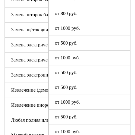
от 800 руб.
Замена шторок барабана с разбором бака (для машин с верт
от 1000 руб.
Замена щёток двигателя
от 500 руб.
Замена электрического модуля на новый
от 1000 руб.
Замена электрического шнура
от 500 руб.
Замена электронного модуля
от 500 руб.
Извлечение (демонтаж) машинки из труднодоступных мест
от 1000 руб.
Извлечение инородного предмета (без разбора бака)
от 500 руб.
Любая полная или частичная разборка машины
от 1000 руб.