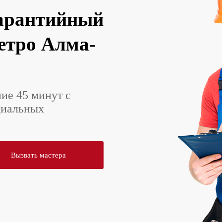
арантийный
метро Алма-
ние 45 минут с
циальных