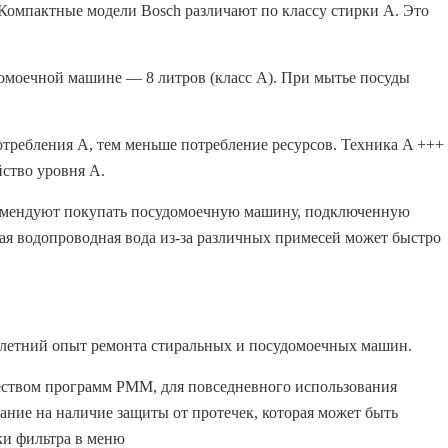
. Компактные модели Bosch различают по классу стирки A. Это
омоечной машине — 8 литров (класс А). При мытье посуды
требления А, тем меньше потребление ресурсов. Техника A +++
йство уровня A.
комендуют покупать посудомоечную машину, подключенную
чая водопроводная вода из-за различных примесей может быстро
летний опыт ремонта стиральных и посудомоечных машин.
чеством программ PMM, для повседневного использования
ание на наличие защиты от протечек, которая может быть
ки фильтра в меню