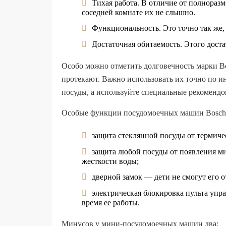
Тихая работа. В отличие от полнора
соседней комнате их не слышно.
Функциональность. Это точно так же
Достаточная обитаемость. Этого дост
Особо можно отметить долговечность марки B
протекают. Важно использовать их точно по ин
посуды, а используйте специальные рекомендо
Особые функции посудомоечных машин Bosch
защита стеклянной посуды от термиче
защита любой посуды от появления ми
жесткости воды;
дверной замок — дети не смогут его о
электрическая блокировка пульта уп
время ее работы.
Минусов у мини-посудомоечных машин два: