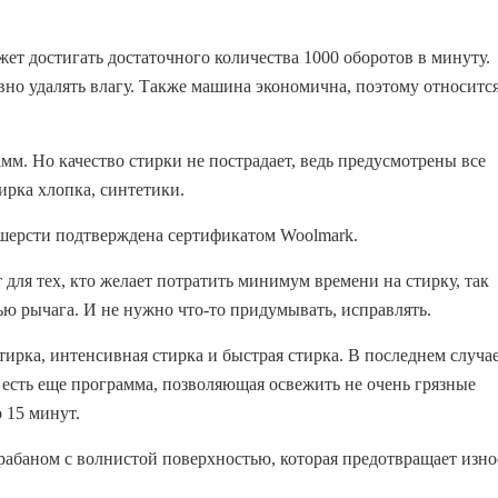
ет достигать достаточного количества 1000 оборотов в минуту.
вно удалять влагу. Также машина экономична, поэтому относитс
мм. Но качество стирки не пострадает, ведь предусмотрены все
ирка хлопка, синтетики.
 шерсти подтверждена сертификатом Woolmark.
я тех, кто желает потратить минимум времени на стирку, так
ью рычага. И не нужно что-то придумывать, исправлять.
ирка, интенсивная стирка и быстрая стирка. В последнем случа
 есть еще программа, позволяющая освежить не очень грязные
 15 минут.
баном с волнистой поверхностью, которая предотвращает изно