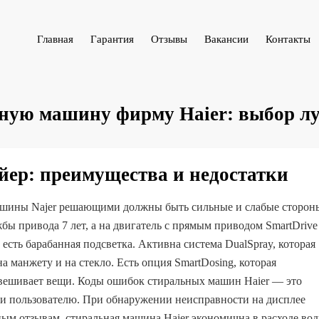
Главная
Гарантия
Отзывы
Вакансии
Контакты
ьную машину фирму Haier: выбор л
ер: преимущества и недостатки
ашины Najer решающими должны быть сильные и слабые сторон
бы привода 7 лет, а на двигатель с прямым приводом SmartDrive
 есть барабанная подсветка. Активна система DualSpray, которая
а манжету и на стекло. Есть опция SmartDosing, которая
звешивает вещи. Коды ошибок стиральных машин Haier — это
ки пользователю. При обнаружении неисправности на дисплее
ным отзывам, стиральная машина Haier экономична в расходе во