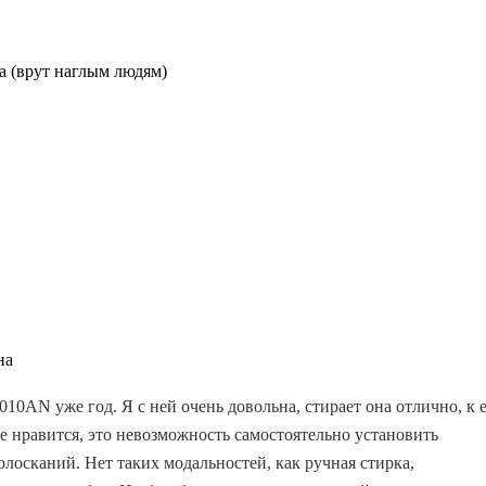
а (врут наглым людям)
на
0AN уже год. Я с ней очень довольна, стирает она отлично, к 
не нравится, это невозможность самостоятельно установить
лосканий. Нет таких модальностей, как ручная стирка,