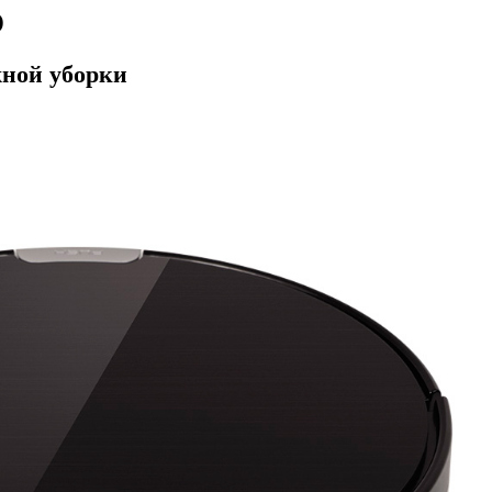
O
жной уборки