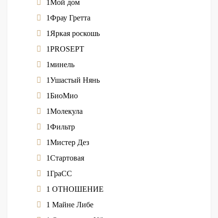
1Мой дом
1Фрау Гретта
1Яркая роскошь
1PROSEPT
1минель
1Ушастый Нянь
1БиоМио
1Молекула
1Фильтр
1Мистер Дез
1Стартовая
1ГраСС
1 ОТНОШЕНИЕ
1 Майне Либе