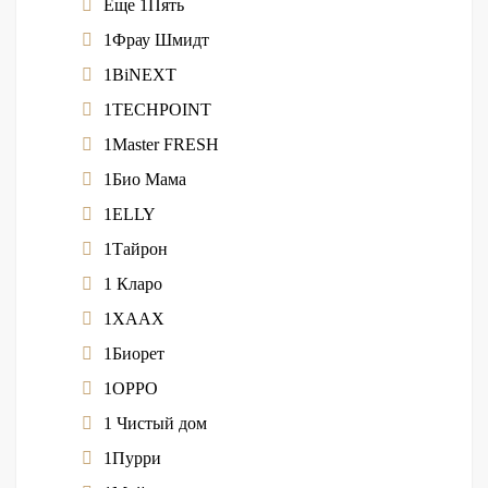
Еще 1Пять
1Фрау Шмидт
1BiNEXT
1TECHPOINT
1Master FRESH
1Био Мама
1ELLY
1Тайрон
1 Кларо
1XAAX
1Биорет
1OPPO
1 Чистый дом
1Пурри