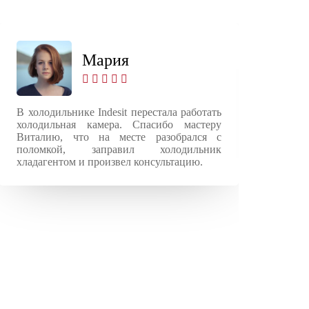
Мария
В холодильнике Indesit перестала работать
Хол
холодильная камера. Спасибо мастеру
пр
Виталию, что на месте разобрался с
ди
поломкой, заправил холодильник
нео
хладагентом и произвел консультацию.
неи