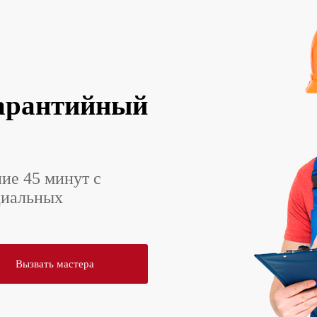
арантийный
ние 45 минут с
циальных