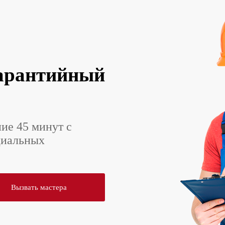
арантийный
ние 45 минут с
циальных