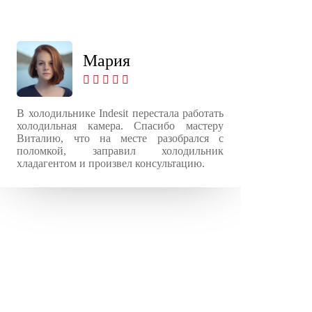
Мария
В холодильнике Indesit перестала работать
Хол
холодильная камера. Спасибо мастеру
пр
Виталию, что на месте разобрался с
ди
поломкой, заправил холодильник
нео
хладагентом и произвел консультацию.
неи