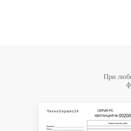
При любы
ф