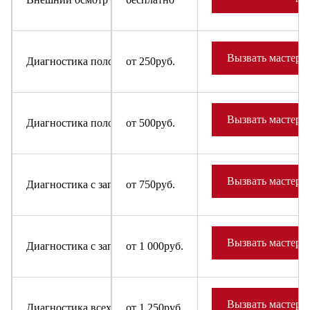
Вызвать мастера
Диагностика поломки в случае отказа от ремонта для быт
от 250руб.
Вызвать мастера
Диагностика поломки в случае отказа от ремонта для холо
от 500руб.
Вызвать мастера
Диагностика с заправкой фреона в систему для бытовых х
от 750руб.
Вызвать мастера
Диагностика с заправкой фреона в систему для холодильн
от 1 000руб.
Вызвать мастера
Диагностика всех узлов и деталей бытовых холодильников
от 1 250руб.