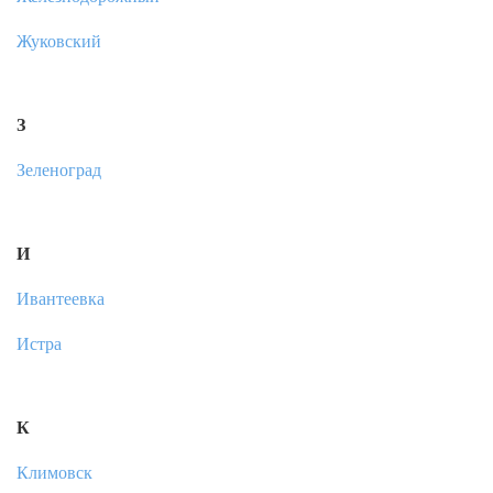
Жуковский
З
Зеленоград
И
Ивантеевка
Истра
К
Климовск