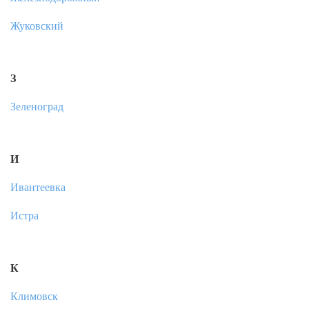
Жуковский
З
Зеленоград
И
Ивантеевка
Истра
К
Климовск