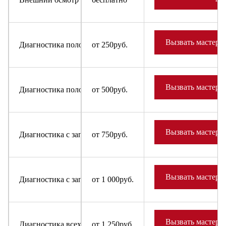
Вызвать мастера
Диагностика поломки в случае отказа от ремонта для быт
от 250руб.
Вызвать мастера
Диагностика поломки в случае отказа от ремонта для холо
от 500руб.
Вызвать мастера
Диагностика с заправкой фреона в систему для бытовых х
от 750руб.
Вызвать мастера
Диагностика с заправкой фреона в систему для холодильн
от 1 000руб.
Вызвать мастера
Диагностика всех узлов и деталей бытовых холодильников
от 1 250руб.