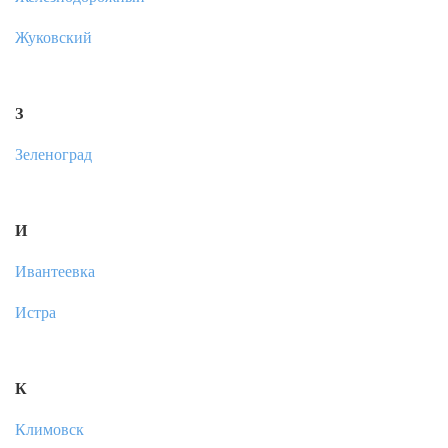
Жуковский
З
Зеленоград
И
Ивантеевка
Истра
К
Климовск