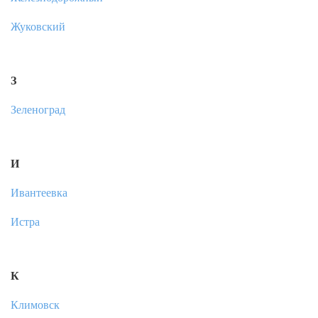
Жуковский
З
Зеленоград
И
Ивантеевка
Истра
К
Климовск