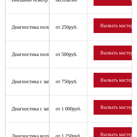
Вызвать мастера
Диагностика поломки в случае отказа от ремонта для быт
от 250руб.
Вызвать мастера
Диагностика поломки в случае отказа от ремонта для холо
от 500руб.
Вызвать мастера
Диагностика с заправкой фреона в систему для бытовых х
от 750руб.
Вызвать мастера
Диагностика с заправкой фреона в систему для холодильн
от 1 000руб.
Вызвать мастера
Диагностика всех узлов и деталей бытовых холодильников
от 1 250руб.