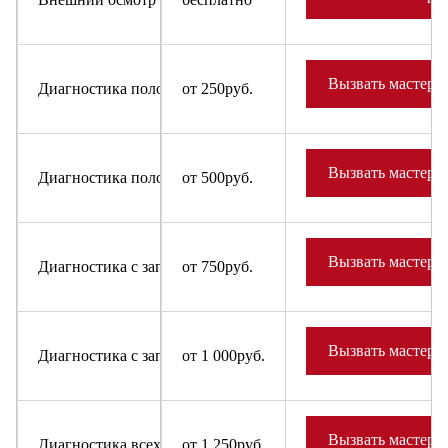
Вызвать мастера
Диагностика поломки в случае отказа от ремонта для быт
от 250руб.
Вызвать мастера
Диагностика поломки в случае отказа от ремонта для холо
от 500руб.
Вызвать мастера
Диагностика с заправкой фреона в систему для бытовых х
от 750руб.
Вызвать мастера
Диагностика с заправкой фреона в систему для холодильн
от 1 000руб.
Вызвать мастера
Диагностика всех узлов и деталей бытовых холодильников
от 1 250руб.