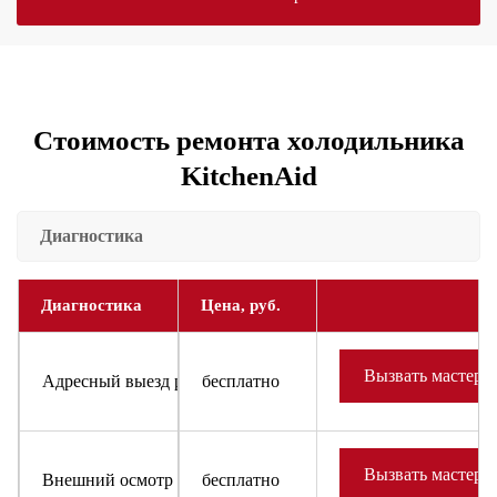
Стоимость ремонта холодильника
KitchenAid
Диагностика
Диагностика
Цена, руб.
Вызвать мастера
Адресный выезд районного мастера и доставка запчастей
бесплатно
Вызвать мастера
Внешний осмотр холодильника или холодильного оборудов
бесплатно