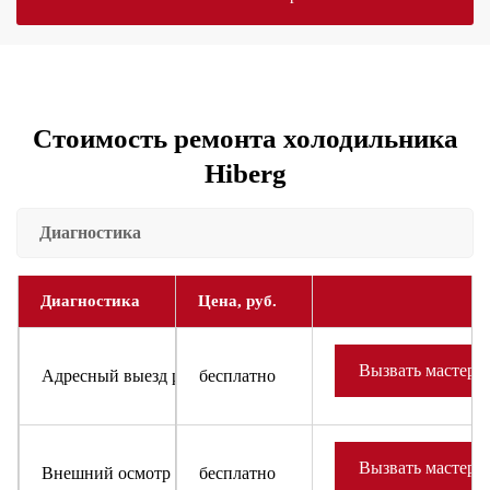
Стоимость ремонта холодильника
Hiberg
Диагностика
Диагностика
Цена, руб.
Вызвать мастера
Адресный выезд районного мастера и доставка запчастей
бесплатно
Вызвать мастера
Внешний осмотр холодильника или холодильного оборудов
бесплатно