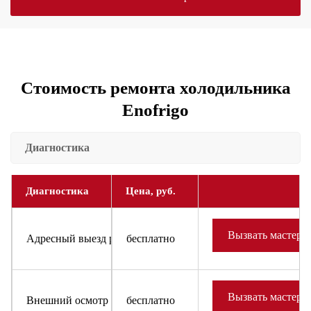
Стоимость ремонта холодильника
Enofrigo
Диагностика
Диагностика
Цена, руб.
Вызвать мастера
Адресный выезд районного мастера и доставка запчастей
бесплатно
Вызвать мастера
Внешний осмотр холодильника или холодильного оборудов
бесплатно