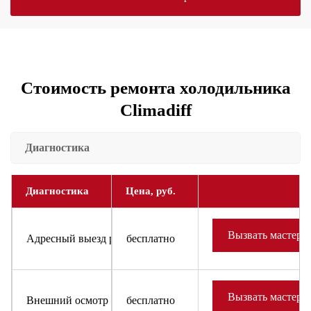
Стоимость ремонта холодильника
Climadiff
Диагностика
Диагностика
Цена, руб.
Вызвать мастера
Адресный выезд районного мастера и доставка запчастей
бесплатно
Вызвать мастера
Внешний осмотр холодильника или холодильного оборудов
бесплатно