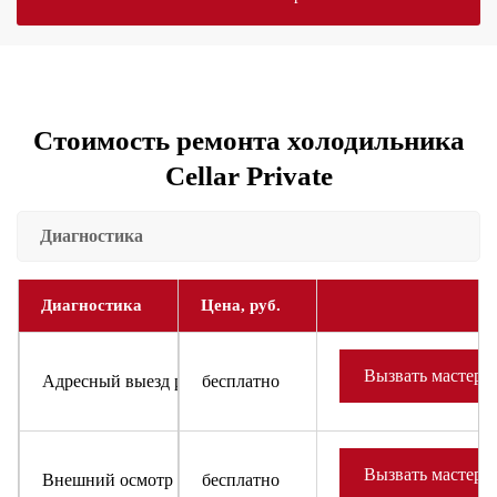
Стоимость ремонта холодильника
Cellar Private
Диагностика
Диагностика
Цена, руб.
Вызвать мастера
Адресный выезд районного мастера и доставка запчастей
бесплатно
Вызвать мастера
Внешний осмотр холодильника или холодильного оборудов
бесплатно